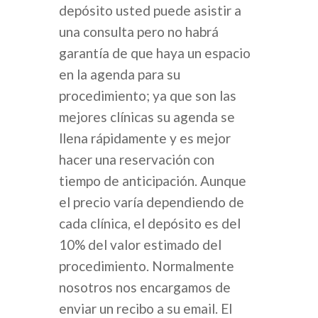
CONTACTO
depósito usted puede asistir a
VISION CORRECTION 
una consulta pero no habrá
CONTACTO
HOSPITAL GENERAL
garantía de que haya un espacio
en la agenda para su
ANTES Y DESPUÉS
Why Korea ES
procedimiento; ya que son las
English
mejores clínicas su agenda se
llena rápidamente y es mejor
Español
hacer una reservación con
tiempo de anticipación. Aunque
el precio varía dependiendo de
cada clínica, el depósito es del
10% del valor estimado del
procedimiento. Normalmente
nosotros nos encargamos de
enviar un recibo a su email. El