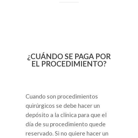
¿CUÁNDO SE PAGA POR
EL PROCEDIMIENTO?
PROCEDIMI
Cuando son procedimientos
Plastic Surgery ES
quirúrgicos se debe hacer un
Plastic Surge
depósito a la clínica para que el
SKIN ES
ES
día de su procedimiento quede
ODONTOLOGÍA
reservado. Si no quiere hacer un