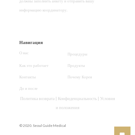
должны заполнить анкету и отправить вашу
информацию координатору.
Навигация
О нас
Процедуры
Как это работает
Продукты
Контакты
Почему Корея
До и после
Политика возврата
|
Конфиденциальность
|
Условия
и положения
© 2020. Seoul Guide Medical