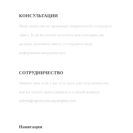
КОНСУЛЬТАЦИИ
Наше агентство не принимает пациентов без очереди в
офисе. Если вы хотите получить консультацию, вы
должны заполнить анкету и отправить вашу
информацию координатору.
СОТРУДНИЧЕСТВО
Пишите нам, если у вас есть идеи для сотрудничества
или вы хотите присоединиться к нашей команде
admin@sgmrussia.wpengine.com
Навигация