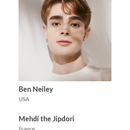
+82 10 4093 9603
ПОЧЕМУ КОРЕЯ
English
Ben Neiley
Indonesian
USA
Mehdi the Jipdori
France