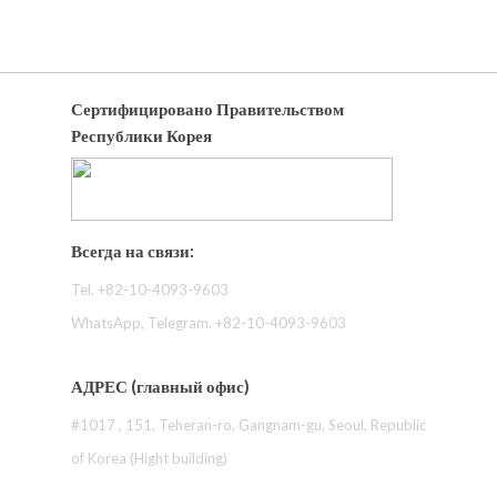
Сертифицировано Правительством
Республики Корея
Всегда на связи:
Tel. +82-10-4093-9603
WhatsApp, Telegram. +82-10-4093-9603
АДРЕС (главный офис)
#1017 , 151, Teheran-ro, Gangnam-gu, Seoul, Republic
of Korea (Hight building)